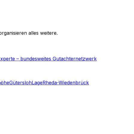
rganisieren alles weitere.
-Experte – bundesweites Gutachternetzwerk
höhe
Gütersloh
Lage
Rheda-Wiedenbrück