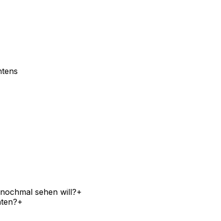
htens
 nochmal sehen will?
+
hten?
+