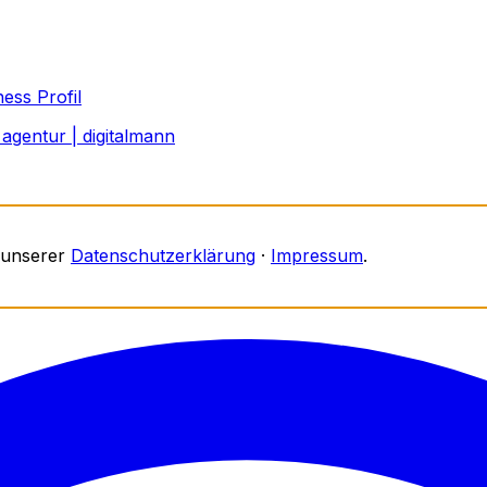
ess Profil
agentur | digitalmann
 unserer
Datenschutzerklärung
·
Impressum
.