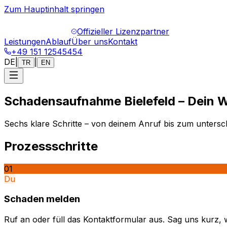
Zum Hauptinhalt springen
Offizieller Lizenzpartner
Leistungen
Ablauf
Über uns
Kontakt
+49 151 12545454
DE
|
|
TR
EN
Schadensaufnahme Bielefeld – Dein 
Sechs klare Schritte – von deinem Anruf bis zum untersch
Prozessschritte
01
Du
Schaden melden
Ruf an oder füll das Kontaktformular aus. Sag uns kurz, 