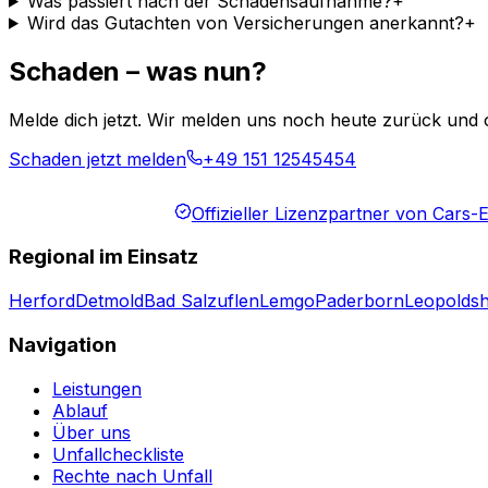
Was passiert nach der Schadensaufnahme?
+
Wird das Gutachten von Versicherungen anerkannt?
+
Schaden – was nun?
Melde dich jetzt. Wir melden uns noch heute zurück und o
Schaden jetzt melden
+49 151 12545454
Offizieller Lizenzpartner von Cars
Regional im Einsatz
Herford
Detmold
Bad Salzuflen
Lemgo
Paderborn
Leopolds
Navigation
Leistungen
Ablauf
Über uns
Unfallcheckliste
Rechte nach Unfall