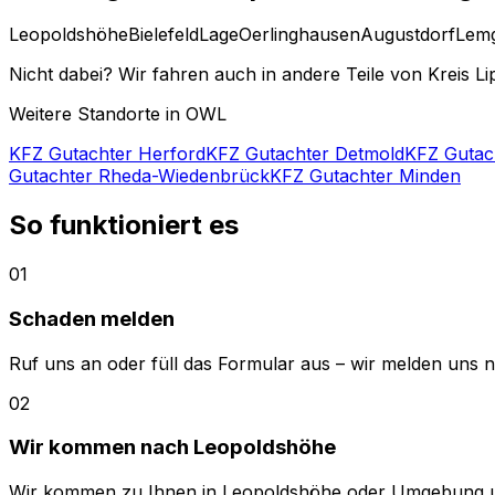
Leopoldshöhe
Bielefeld
Lage
Oerlinghausen
Augustdorf
Lem
Nicht dabei? Wir fahren auch in andere Teile von Kreis L
Weitere Standorte in OWL
KFZ Gutachter Herford
KFZ Gutachter Detmold
KFZ Gutac
Gutachter Rheda-Wiedenbrück
KFZ Gutachter Minden
So funktioniert es
01
Schaden melden
Ruf uns an oder füll das Formular aus – wir melden uns 
02
Wir kommen nach Leopoldshöhe
Wir kommen zu Ihnen in Leopoldshöhe oder Umgebung u