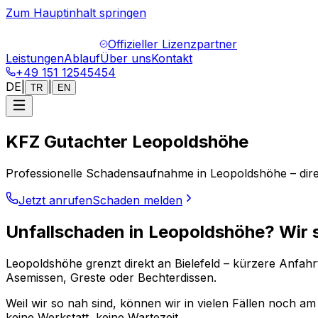
Zum Hauptinhalt springen
Offizieller Lizenzpartner
Leistungen
Ablauf
Über uns
Kontakt
+49 151 12545454
DE
|
|
TR
EN
KFZ Gutachter Leopoldshöhe
Professionelle Schadensaufnahme in Leopoldshöhe – dire
Jetzt anrufen
Schaden melden
Unfallschaden in Leopoldshöhe? Wir si
Leopoldshöhe grenzt direkt an Bielefeld – kürzere Anfahrts
Asemissen, Greste oder Bechterdissen.
Weil wir so nah sind, können wir in vielen Fällen noch 
keine Werkstatt, keine Wartezeit.