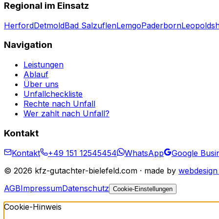
Regional im Einsatz
Herford
Detmold
Bad Salzuflen
Lemgo
Paderborn
Leopolds
Navigation
Leistungen
Ablauf
Über uns
Unfallcheckliste
Rechte nach Unfall
Wer zahlt nach Unfall?
Kontakt
Kontakt
+49 151 12545454
WhatsApp
Google Busin
©
2026
kfz-gutachter-bielefeld.com · made by
webdesign 
AGB
Impressum
Datenschutz
Cookie-Einstellungen
Cookie-Hinweis