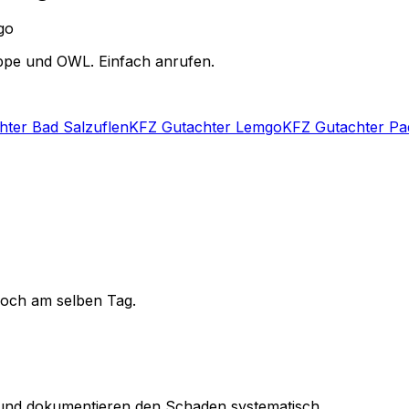
go
ippe und OWL. Einfach anrufen.
hter Bad Salzuflen
KFZ Gutachter Lemgo
KFZ Gutachter Pa
noch am selben Tag.
nd dokumentieren den Schaden systematisch.