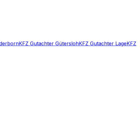
derborn
KFZ Gutachter Gütersloh
KFZ Gutachter Lage
KFZ