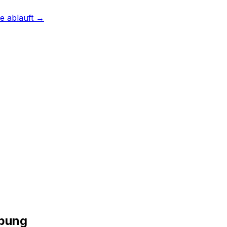
e abläuft →
ebung