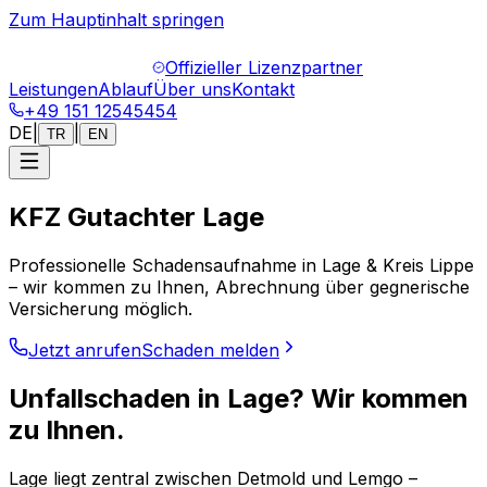
Zum Hauptinhalt springen
Offizieller Lizenzpartner
Leistungen
Ablauf
Über uns
Kontakt
+49 151 12545454
DE
|
|
TR
EN
KFZ Gutachter Lage
Professionelle Schadensaufnahme in Lage & Kreis Lippe
– wir kommen zu Ihnen, Abrechnung über gegnerische
Versicherung möglich.
Jetzt anrufen
Schaden melden
Unfallschaden in Lage? Wir kommen
zu Ihnen.
Lage liegt zentral zwischen Detmold und Lemgo –