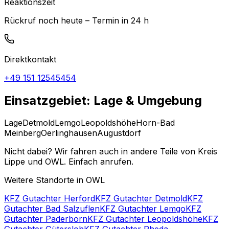
Reaktionszeit
Rückruf noch heute – Termin in 24 h
Direktkontakt
+49 151 12545454
Einsatzgebiet: Lage & Umgebung
Lage
Detmold
Lemgo
Leopoldshöhe
Horn-Bad
Meinberg
Oerlinghausen
Augustdorf
Nicht dabei? Wir fahren auch in andere Teile von Kreis
Lippe und OWL. Einfach anrufen.
Weitere Standorte in OWL
KFZ Gutachter Herford
KFZ Gutachter Detmold
KFZ
Gutachter Bad Salzuflen
KFZ Gutachter Lemgo
KFZ
Gutachter Paderborn
KFZ Gutachter Leopoldshöhe
KFZ