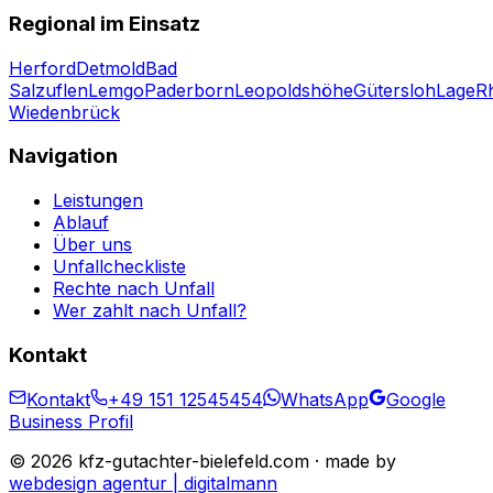
Regional im Einsatz
Herford
Detmold
Bad
Salzuflen
Lemgo
Paderborn
Leopoldshöhe
Gütersloh
Lage
R
Wiedenbrück
Navigation
Leistungen
Ablauf
Über uns
Unfallcheckliste
Rechte nach Unfall
Wer zahlt nach Unfall?
Kontakt
Kontakt
+49 151 12545454
WhatsApp
Google
Business Profil
©
2026
kfz-gutachter-bielefeld.com · made by
webdesign agentur | digitalmann