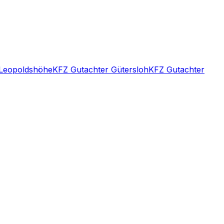
 Leopoldshöhe
KFZ Gutachter Gütersloh
KFZ Gutachter