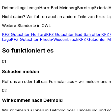
Detmold
Lage
Lemgo
Horn-Bad Meinberg
Barntrup
Extertal
A
Nicht dabei? Wir fahren auch in andere Teile von Kreis L
Weitere Standorte in OWL
KFZ Gutachter Herford
KFZ Gutachter Bad Salzuflen
KFZ 
Lage
KFZ Gutachter Rheda-Wiedenbrück
KFZ Gutachter M
So funktioniert es
01
Schaden melden
Ruf uns an oder füll das Formular aus – wir melden uns 
02
Wir kommen nach Detmold
Wir kommen zu Ihnen in Detmold oder Umgebung und do