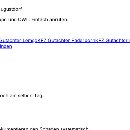
ugustdorf
ippe und OWL. Einfach anrufen.
Gutachter Lemgo
KFZ Gutachter Paderborn
KFZ Gutachter
inden
noch am selben Tag.
kumentieren den Schaden systematisch.