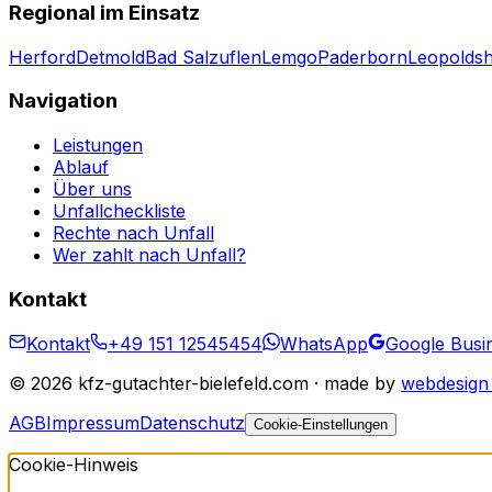
Regional im Einsatz
Herford
Detmold
Bad Salzuflen
Lemgo
Paderborn
Leopolds
Navigation
Leistungen
Ablauf
Über uns
Unfallcheckliste
Rechte nach Unfall
Wer zahlt nach Unfall?
Kontakt
Kontakt
+49 151 12545454
WhatsApp
Google Busin
©
2026
kfz-gutachter-bielefeld.com · made by
webdesign 
AGB
Impressum
Datenschutz
Cookie-Einstellungen
Cookie-Hinweis