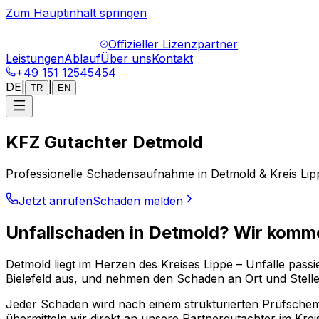
Zum Hauptinhalt springen
Offizieller Lizenzpartner
Leistungen
Ablauf
Über uns
Kontakt
+49 151 12545454
DE
|
|
TR
EN
KFZ Gutachter Detmold
Professionelle Schadensaufnahme in Detmold & Kreis Li
Jetzt anrufen
Schaden melden
Unfallschaden in Detmold? Wir komme
Detmold liegt im Herzen des Kreises Lippe – Unfälle pass
Bielefeld aus, und nehmen den Schaden an Ort und Stelle
Jeder Schaden wird nach einem strukturierten Prüfschema
übermitteln wir direkt an unsere Partnergutachter im Krei