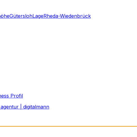
höhe
Gütersloh
Lage
Rheda-Wiedenbrück
ess Profil
agentur | digitalmann