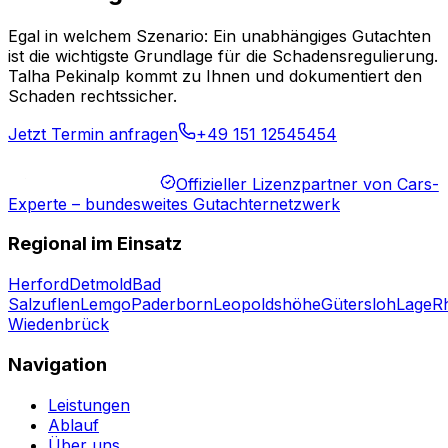
Egal in welchem Szenario: Ein unabhängiges Gutachten
ist die wichtigste Grundlage für die Schadensregulierung.
Talha Pekinalp kommt zu Ihnen und dokumentiert den
Schaden rechtssicher.
Jetzt Termin anfragen
+49 151 12545454
Offizieller Lizenzpartner von Cars-
Experte – bundesweites Gutachternetzwerk
Regional im Einsatz
Herford
Detmold
Bad
Salzuflen
Lemgo
Paderborn
Leopoldshöhe
Gütersloh
Lage
R
Wiedenbrück
Navigation
Leistungen
Ablauf
Über uns