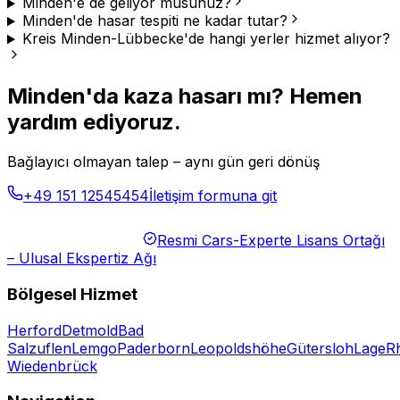
Minden'e de geliyor musunuz?
Minden'de hasar tespiti ne kadar tutar?
Kreis Minden-Lübbecke'de hangi yerler hizmet alıyor?
Minden'da kaza hasarı mı? Hemen
yardım ediyoruz.
Bağlayıcı olmayan talep – aynı gün geri dönüş
+49 151 12545454
İletişim formuna git
Resmi Cars-Experte Lisans Ortağı
– Ulusal Ekspertiz Ağı
Bölgesel Hizmet
Herford
Detmold
Bad
Salzuflen
Lemgo
Paderborn
Leopoldshöhe
Gütersloh
Lage
R
Wiedenbrück