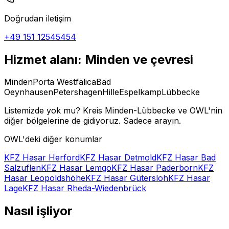
Doğrudan iletişim
+49 151 12545454
Hizmet alanı: Minden ve çevresi
Minden
Porta Westfalica
Bad
Oeynhausen
Petershagen
Hille
Espelkamp
Lübbecke
Listemizde yok mu? Kreis Minden-Lübbecke ve OWL'nin
diğer bölgelerine de gidiyoruz. Sadece arayın.
OWL'deki diğer konumlar
KFZ Hasar Herford
KFZ Hasar Detmold
KFZ Hasar Bad
Salzuflen
KFZ Hasar Lemgo
KFZ Hasar Paderborn
KFZ
Hasar Leopoldshöhe
KFZ Hasar Gütersloh
KFZ Hasar
Lage
KFZ Hasar Rheda-Wiedenbrück
Nasıl işliyor