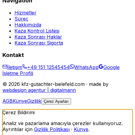
Navigation
Hizmetler
Süreç
Hakkımızda
Kaza Kontrol Listesi
Kaza Sonrası Haklar
Kaza Sonrası Sigorta
Kontakt
İletişim
+49 151 12545454
WhatsApp
Google
İşletme Profili
©
2026
kfz-gutachter-bielefeld.com · made by
webdesign agentur | digitalmann
AGB
Künye
Gizlilik
Çerez Ayarları
Çerez Bildirimi
Analiz ve pazarlama amacıyla çerezler kullanıyoruz.
Ayrıntılar için
Gizlilik Politikası
·
Künye
.