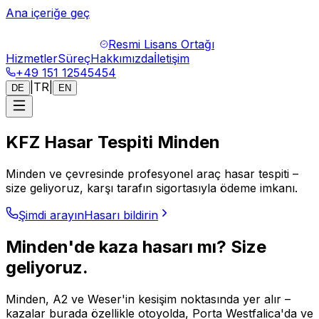
Ana içeriğe geç
Resmi Lisans Ortağı
Hizmetler
Süreç
Hakkımızda
İletişim
+49 151 12545454
|
TR
|
DE
EN
KFZ Hasar Tespiti Minden
Minden ve çevresinde profesyonel araç hasar tespiti –
size geliyoruz, karşı tarafın sigortasıyla ödeme imkanı.
Şimdi arayın
Hasarı bildirin
Minden'de kaza hasarı mı? Size
geliyoruz.
Minden, A2 ve Weser'in kesişim noktasında yer alır –
kazalar burada özellikle otoyolda, Porta Westfalica'da ve