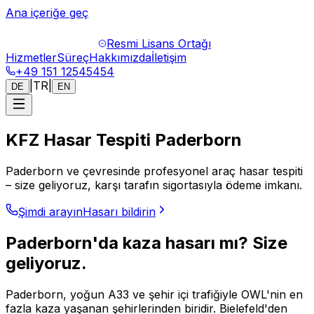
Ana içeriğe geç
Resmi Lisans Ortağı
Hizmetler
Süreç
Hakkımızda
İletişim
+49 151 12545454
|
TR
|
DE
EN
KFZ Hasar Tespiti Paderborn
Paderborn ve çevresinde profesyonel araç hasar tespiti
– size geliyoruz, karşı tarafın sigortasıyla ödeme imkanı.
Şimdi arayın
Hasarı bildirin
Paderborn'da kaza hasarı mı? Size
geliyoruz.
Paderborn, yoğun A33 ve şehir içi trafiğiyle OWL'nin en
fazla kaza yaşanan şehirlerinden biridir. Bielefeld'den