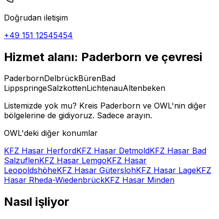
Doğrudan iletişim
+49 151 12545454
Hizmet alanı: Paderborn ve çevresi
Paderborn
Delbrück
Büren
Bad
Lippspringe
Salzkotten
Lichtenau
Altenbeken
Listemizde yok mu? Kreis Paderborn ve OWL'nin diğer
bölgelerine de gidiyoruz. Sadece arayın.
OWL'deki diğer konumlar
KFZ Hasar Herford
KFZ Hasar Detmold
KFZ Hasar Bad
Salzuflen
KFZ Hasar Lemgo
KFZ Hasar
Leopoldshöhe
KFZ Hasar Gütersloh
KFZ Hasar Lage
KFZ
Hasar Rheda-Wiedenbrück
KFZ Hasar Minden
Nasıl işliyor