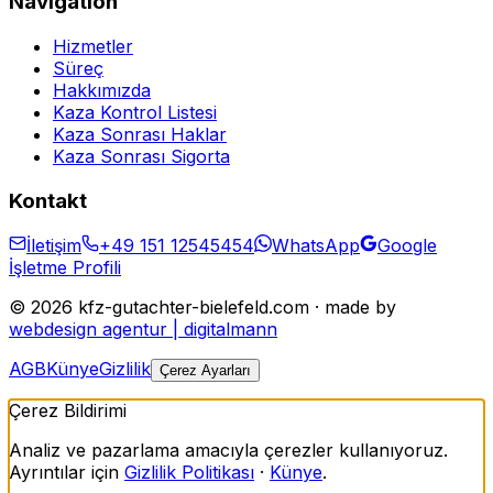
Navigation
Hizmetler
Süreç
Hakkımızda
Kaza Kontrol Listesi
Kaza Sonrası Haklar
Kaza Sonrası Sigorta
Kontakt
İletişim
+49 151 12545454
WhatsApp
Google
İşletme Profili
©
2026
kfz-gutachter-bielefeld.com · made by
webdesign agentur | digitalmann
AGB
Künye
Gizlilik
Çerez Ayarları
Çerez Bildirimi
Analiz ve pazarlama amacıyla çerezler kullanıyoruz.
Ayrıntılar için
Gizlilik Politikası
·
Künye
.