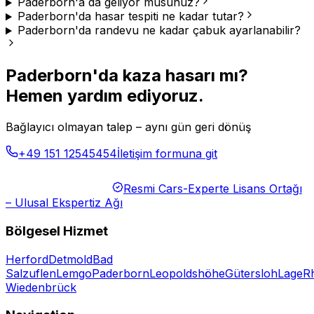
Paderborn'a da geliyor musunuz?
Paderborn'da hasar tespiti ne kadar tutar?
Paderborn'da randevu ne kadar çabuk ayarlanabilir?
Paderborn'da kaza hasarı mı?
Hemen yardım ediyoruz.
Bağlayıcı olmayan talep – aynı gün geri dönüş
+49 151 12545454
İletişim formuna git
Resmi Cars-Experte Lisans Ortağı
– Ulusal Ekspertiz Ağı
Bölgesel Hizmet
Herford
Detmold
Bad
Salzuflen
Lemgo
Paderborn
Leopoldshöhe
Gütersloh
Lage
R
Wiedenbrück