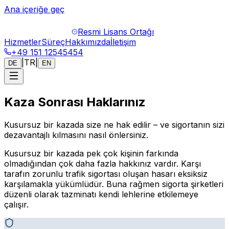
Ana içeriğe geç
Resmi Lisans Ortağı
Hizmetler
Süreç
Hakkımızda
İletişim
+49 151 12545454
|
TR
|
DE
EN
Kaza Sonrası Haklarınız
Kusursuz bir kazada size ne hak edilir – ve sigortanın sizi
dezavantajlı kılmasını nasıl önlersiniz.
Kusursuz bir kazada pek çok kişinin farkında
olmadığından çok daha fazla hakkınız vardır. Karşı
tarafın zorunlu trafik sigortası oluşan hasarı eksiksiz
karşılamakla yükümlüdür. Buna rağmen sigorta şirketleri
düzenli olarak tazminatı kendi lehlerine etkilemeye
çalışır.