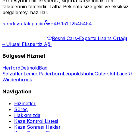
Profesyonel bir ekspertiz, sigorta karşısındaki tüm
taleplerinin temelidir. Talha Pekinalp size gelir ve eksiksiz
belgelemeyi hazırlar.
Randevu talep edin
+49 151 12545454
Resmi Cars-Experte Lisans Ortağı
– Ulusal Ekspertiz Ağı
Bölgesel Hizmet
Herford
Detmold
Bad
Salzuflen
Lemgo
Paderborn
Leopoldshöhe
Gütersloh
Lage
R
Wiedenbrück
Navigation
Hizmetler
Süreç
Hakkımızda
Kaza Kontrol Listesi
Kaza Sonrası Haklar