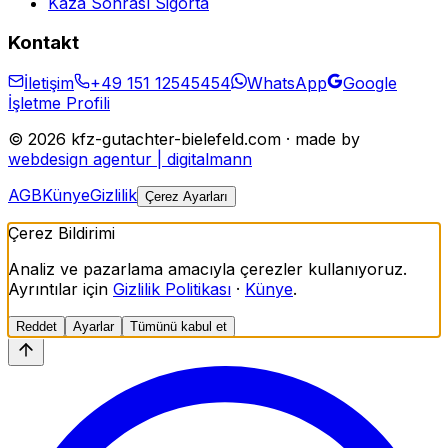
Kaza Sonrası Sigorta
Kontakt
İletişim
+49 151 12545454
WhatsApp
Google
İşletme Profili
©
2026
kfz-gutachter-bielefeld.com · made by
webdesign agentur | digitalmann
AGB
Künye
Gizlilik
Çerez Ayarları
Çerez Bildirimi
Analiz ve pazarlama amacıyla çerezler kullanıyoruz.
Ayrıntılar için
Gizlilik Politikası
·
Künye
.
Reddet
Ayarlar
Tümünü kabul et