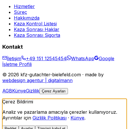
Hizmetler
Süreç
Hakkımızda
Kaza Kontrol Listesi
Kaza Sonrası Haklar
Kaza Sonrası Sigorta
Kontakt
İletişim
+49 151 12545454
WhatsApp
Google
İşletme Profili
©
2026
kfz-gutachter-bielefeld.com · made by
webdesign agentur | digitalmann
AGB
Künye
Gizlilik
Çerez Ayarları
Çerez Bildirimi
Analiz ve pazarlama amacıyla çerezler kullanıyoruz.
Ayrıntılar için
Gizlilik Politikası
·
Künye
.
Reddet
Ayarlar
Tümünü kabul et