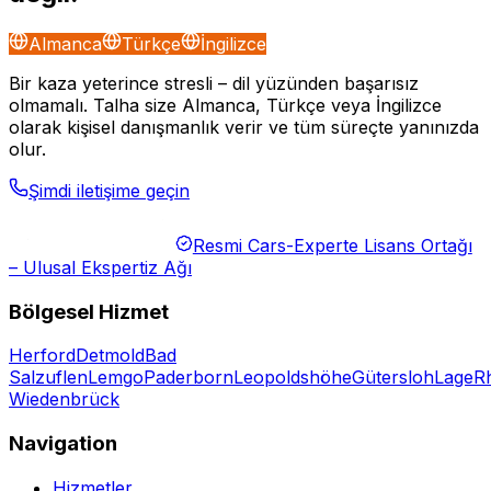
Almanca
Türkçe
İngilizce
Bir kaza yeterince stresli – dil yüzünden başarısız
olmamalı. Talha size Almanca, Türkçe veya İngilizce
olarak kişisel danışmanlık verir ve tüm süreçte yanınızda
olur.
Şimdi iletişime geçin
Resmi Cars-Experte Lisans Ortağı
– Ulusal Ekspertiz Ağı
Bölgesel Hizmet
Herford
Detmold
Bad
Salzuflen
Lemgo
Paderborn
Leopoldshöhe
Gütersloh
Lage
R
Wiedenbrück
Navigation
Hizmetler