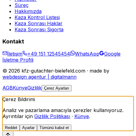
Süreç
Hakkımızda
Kaza Kontrol Listesi
Kaza Sonrası Haklar
Kaza Sonrası Sigorta
Kontakt
İletişim
+49 151 12545454
WhatsApp
Google
İşletme Profili
©
2026
kfz-gutachter-bielefeld.com · made by
webdesign agentur | digitalmann
AGB
Künye
Gizlilik
Çerez Ayarları
Çerez Bildirimi
Analiz ve pazarlama amacıyla çerezler kullanıyoruz.
Ayrıntılar için
Gizlilik Politikası
·
Künye
.
Reddet
Ayarlar
Tümünü kabul et