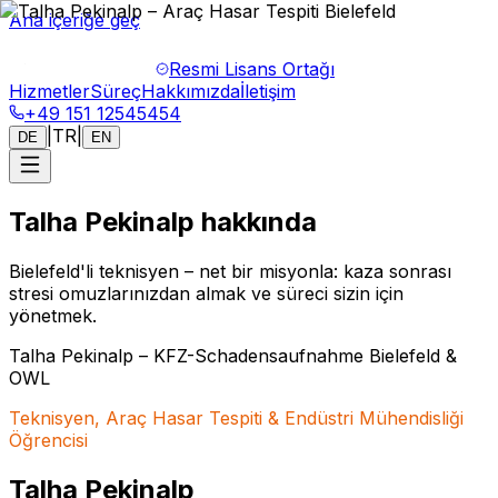
Ana içeriğe geç
Resmi Lisans Ortağı
Hizmetler
Süreç
Hakkımızda
İletişim
+49 151 12545454
|
TR
|
DE
EN
Talha Pekinalp hakkında
Bielefeld'li teknisyen – net bir misyonla: kaza sonrası
stresi omuzlarınızdan almak ve süreci sizin için
yönetmek.
Talha Pekinalp – KFZ-Schadensaufnahme Bielefeld &
OWL
Teknisyen, Araç Hasar Tespiti & Endüstri Mühendisliği
Öğrencisi
Talha Pekinalp